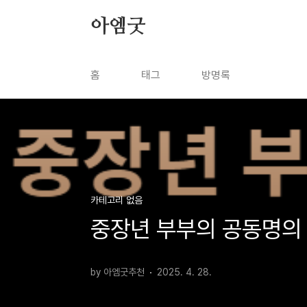
본문 바로가기
아엠굿
홈
태그
방명록
카테고리 없음
중장년 부부의 공동명의 
by 아엠굿추천
2025. 4. 28.