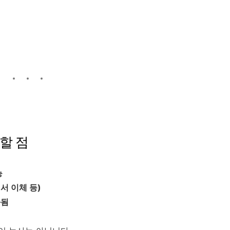
할 점
능
서 이체 등)
과됨