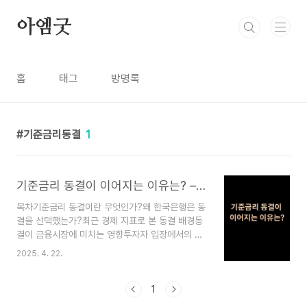
본문 바로가기
아엠굿
홈
태그
방명록
기준금리동결
1
기준금리 동결이 이어지는 이유는? – 물가 안정 속에서의 불확실성 대응
목차기준금리 동결이란 무엇인가?왜 한국은행은 동
결을 선택했는가?최근 경제 지표로 본 동결 배경동
결이 금융시장에 미치는 영향투자자 입장에서의 해
석과 전략동결 국면 이후 예상 시나리오 1. 기준금리
2025. 4. 22.
동결이란 무엇인가? 기준금리 동결이란, 한국은행
금융통화위원회가 기존의 금리 수준을 유지하기로
결정하는 것을 의미합니다. 이는 물가, 경기, 금융시
1
장, 환율 등 다양한 지표를 종합적으로 고려해 '지금