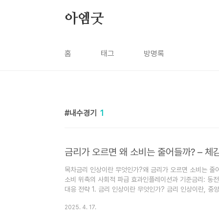
본문 바로가기
아엠굿
홈
태그
방명록
내수경기
1
금리가 오르면 왜 소비는 줄어들까? – 체
목차금리 인상이란 무엇인가?왜 금리가 오르면 소비는 줄
소비 위축의 사회적 파급 효과인플레이션과 기준금리: 동전
대응 전략 1. 금리 인상이란 무엇인가? 금리 인상이란, 
이는 시중에 유통되는 자금을 조절하고, 물가 상승률을 통
2025. 4. 17.
다. 한국에서는 한국은행 금융통화위원회가 기준금리를 결
리와 예금금리에 반영됩니다. 2021~2023년 사이 글로벌